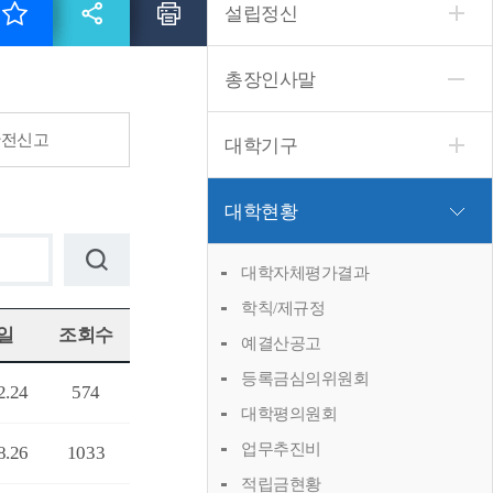
설립정신
총장인사말
안전신고
대학기구
대학현황
대학자체평가결과
학칙/제규정
일
조회수
예결산공고
등록금심의위원회
2.24
574
대학평의원회
업무추진비
8.26
1033
적립금현황