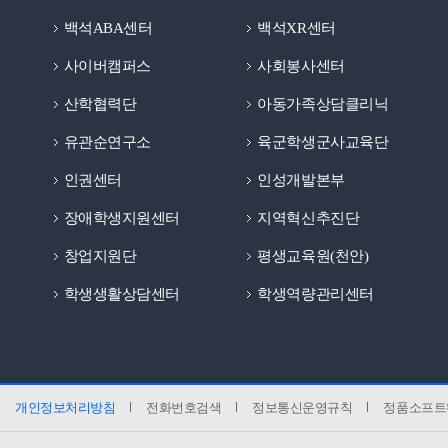
백석ABA센터
백석XR센터
사이버캠퍼스
사회봉사센터
산학협력단
아동가족상담클리닉
유관순연구소
육군학생군사교육단
인권센터
인성개발본부
장애학생지원센터
지역혁신추진단
창업지원단
평생교육원(천안)
학생생활상담센터
학생역량관리센터
개인정보처리방침
전화번호검색
정보통신운영규칙
정품소프트