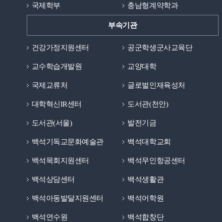
국제학부
충남형계약학과
부속기관
건강가정지원센터
공군학생군사교육단
교수학습개발원
교양대학
국제교류처
글로벌인재육성처
대학혁신IR센터
도서관(천안)
도서관(서울)
발전기금
백석기독교문화예술관
백석대학교회
백석목회지원센터
백석무인항공센터
백석상담센터
백석생활관
백석아동발달지원센터
백석어학원
백석연수원
백석합창단