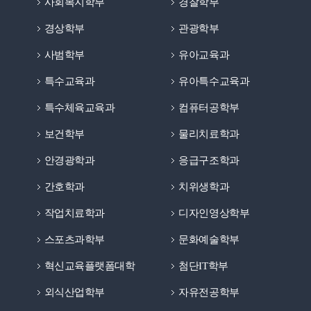
사회복지학부
경찰학부
경상학부
관광학부
사범학부
유아교육과
특수교육과
유아특수교육과
특수체육교육과
컴퓨터공학부
보건학부
물리치료학과
안경광학과
응급구조학과
간호학과
치위생학과
작업치료학과
디자인영상학부
스포츠과학부
문화예술학부
혁신교육플랫폼대학
첨단IT학부
외식산업학부
자유전공학부