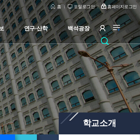
홈
포털로그인
홈페이지로그인
보
연구·산학
백석광장
학교소개