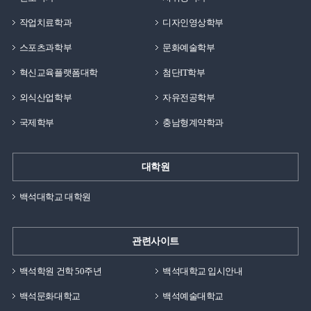
작업치료학과
디자인영상학부
스포츠과학부
문화예술학부
혁신교육플랫폼대학
첨단IT학부
외식산업학부
자유전공학부
국제학부
충남형계약학과
대학원
백석대학교 대학원
관련사이트
백석학원 건학 50주년
백석대학교 입시안내
백석문화대학교
백석예술대학교