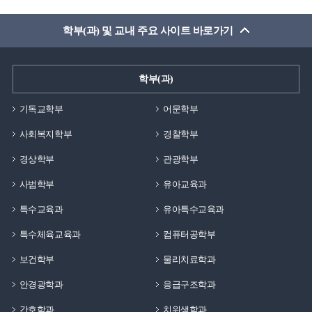
학부(과) 및 교내 주요 사이트 바로가기
학부(과)
기독교학부
어문학부
사회복지학부
경찰학부
경상학부
관광학부
사범학부
유아교육과
특수교육과
유아특수교육과
특수체육교육과
컴퓨터공학부
보건학부
물리치료학과
안경광학과
응급구조학과
간호학과
치위생학과