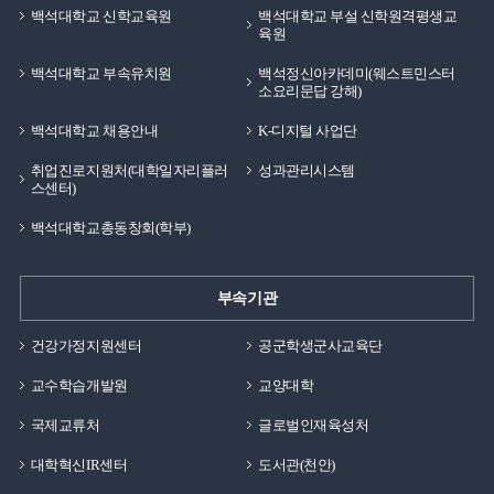
백석대학교 신학교육원
백석대학교 부설 신학원격평생교
육원
백석대학교 부속유치원
백석정신아카데미(웨스트민스터
소요리문답 강해)
백석대학교 채용안내
K-디지털 사업단
취업진로지원처(대학일자리플러
성과관리시스템
스센터)
백석대학교총동창회(학부)
부속기관
건강가정지원센터
공군학생군사교육단
교수학습개발원
교양대학
국제교류처
글로벌인재육성처
대학혁신IR센터
도서관(천안)