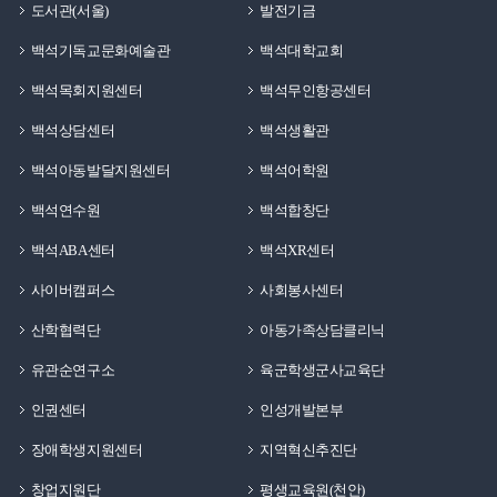
도서관(서울)
발전기금
백석기독교문화예술관
백석대학교회
백석목회지원센터
백석무인항공센터
백석상담센터
백석생활관
백석아동발달지원센터
백석어학원
백석연수원
백석합창단
백석ABA센터
백석XR센터
사이버캠퍼스
사회봉사센터
산학협력단
아동가족상담클리닉
유관순연구소
육군학생군사교육단
인권센터
인성개발본부
장애학생지원센터
지역혁신추진단
창업지원단
평생교육원(천안)