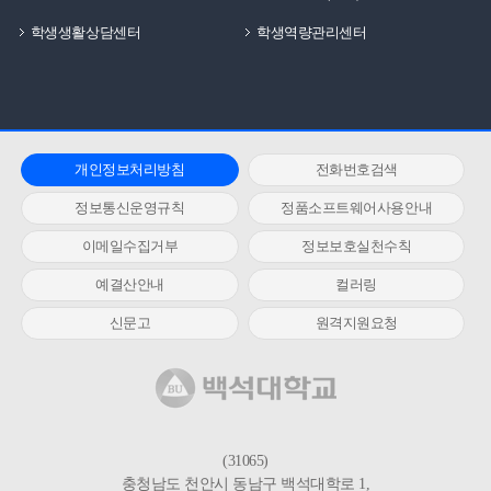
학생생활상담센터
학생역량관리센터
개인정보처리방침
전화번호검색
정보통신운영규칙
정품소프트웨어사용안내
이메일수집거부
정보보호실천수칙
예결산안내
컬러링
신문고
원격지원요청
(31065)
충청남도 천안시 동남구 백석대학로 1,