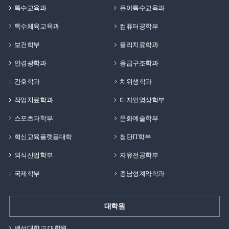
특수교육과
유아특수교육과
특수체육교육과
컴퓨터공학부
보건학부
물리치료학과
안경광학과
응급구조학과
간호학과
치위생학과
작업치료학과
디자인영상학부
스포츠과학부
문화예술학부
혁신교육플랫폼대학
첨단IT학부
외식산업학부
자유전공학부
국제학부
충남형계약학과
대학원
백석대학교 대학원