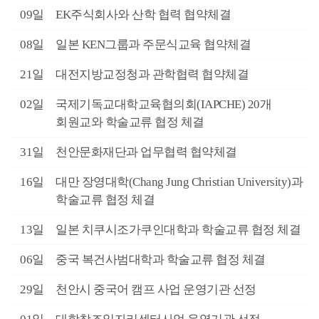
9월
09일
EK주식회사와 산학 협력 협약체결
7월
08일
일본 KEN그룹과 주문식교육 협약체결
6월
21일
대전지방교정청과 관학협력 협약체결
6월
02일
국제기독교대학교육협의회(IAPCHE) 20개
회원교와 학술교류 협정 체결
5월
31일
천안문화재단과 업무협력 협약체결
5월
16일
대만 장영대학(Chang Jung Christian University)과
학술교류 협정 체결
5월
13일
일본 치쿠시조가쿠인대학과 학술교류 협정 체결
5월
06일
중국 복건사범대학과 학술교류 협정 체결
3월
29일
천안시 중국어 캠프 사업 운영기관 선정