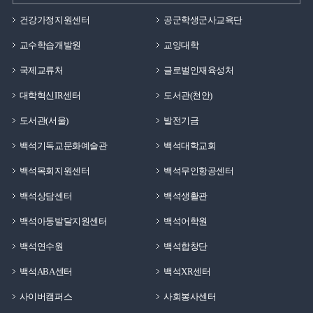
건강가정지원센터
공군학생군사교육단
교수학습개발원
교양대학
국제교류처
글로벌인재육성처
대학혁신IR센터
도서관(천안)
도서관(서울)
발전기금
백석기독교문화예술관
백석대학교회
백석목회지원센터
백석무인항공센터
백석상담센터
백석생활관
백석아동발달지원센터
백석어학원
백석연수원
백석합창단
백석ABA센터
백석XR센터
사이버캠퍼스
사회봉사센터