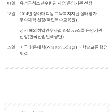
7월
01일
유성구청소년수련관 사업 운영기관 선정
3월
18일
2014년 장애대학생 교육복지지원 실태평가
우수대학 선정(국립특수교육원)
2월
정시 해외취업연수사업 K-Move스쿨 운영기관
선정(한국산업인력공단)
1월
19일
미국 휘튼대학(Wheaton College)과 학술교류 협정
체결