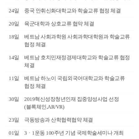
6월
24일
중국 안휘신화대학교와 학술교류 협정 체결
6월
20일
육군대학과 상호교류 협약 체결
6월
18일
베트남 사회과학원 사회과학대학원과 학술교류
협정 체결
6월
14일
베트남 호치민재정경제대학교와 학술교류 협정
체결
6월
11일
베트남 하노이 국립외국어대학교와 학술교류
협정 체결
4월
30일
2019혁신성장청년인재 집중양성사업 선정
(블록체인,AR/VR)
4월
23일
극동방송과 산학협력협약 체결
4월
01일
3ㆍ1운동 100주년 기념 국제학술세미나 개최