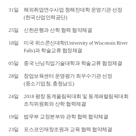
5월
31일
해외취업연수사업 청해진대학 운영기관 선정
(한국산업인력공단)
5월
25일
신한은행과 산학 협력 협약체결
5월
18일
미국 위스콘신대학(University of Wisconsin River
Falls)과 학술교류 협정체결
5월
05일
중국 난닝직업기술대학과 학술교류 협정체결
4월
28일
창업보육센터 운영평가 최우수기관 선정
(중소기업청, 충청남도)
4월
24일
2018 평창 동계올림픽대회 및 동계패럴림픽대회
조직위원회와 산학 협력체결
4월
19일
법무부 교정본부와 관학 협력 협약체결
3월
23일
포스코인재창조원과 교육 협력 협약체결