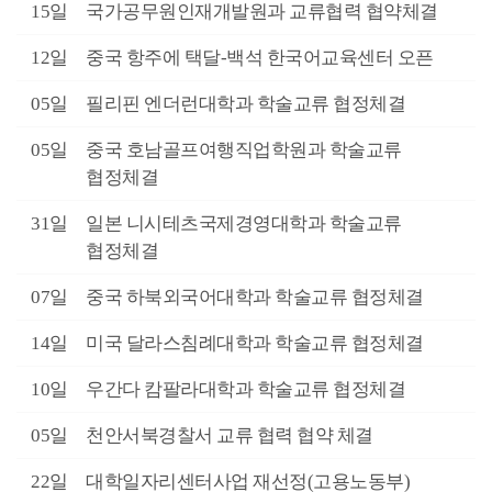
6월
15일
국가공무원인재개발원과 교류협력 협약체결
6월
12일
중국 항주에 택달-백석 한국어교육센터 오픈
6월
05일
필리핀 엔더런대학과 학술교류 협정체결
6월
05일
중국 호남골프여행직업학원과 학술교류
협정체결
5월
31일
일본 니시테츠국제경영대학과 학술교류
협정체결
5월
07일
중국 하북외국어대학과 학술교류 협정체결
4월
14일
미국 달라스침례대학과 학술교류 협정체결
4월
10일
우간다 캄팔라대학과 학술교류 협정체결
4월
05일
천안서북경찰서 교류 협력 협약 체결
3월
22일
대학일자리센터사업 재선정(고용노동부)