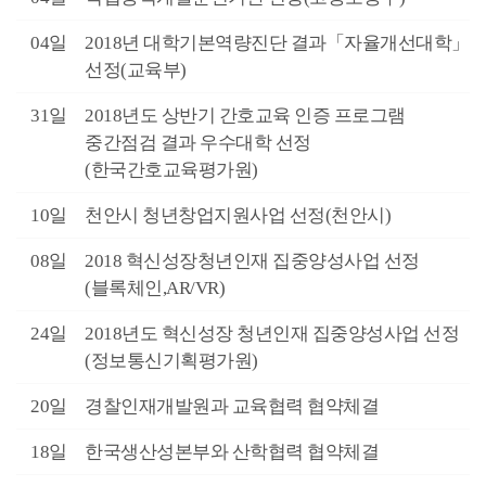
9월
04일
2018년 대학기본역량진단 결과「자율개선대학」
선정(교육부)
8월
31일
2018년도 상반기 간호교육 인증 프로그램
중간점검 결과 우수대학 선정
(한국간호교육평가원)
8월
10일
천안시 청년창업지원사업 선정(천안시)
8월
08일
2018 혁신성장청년인재 집중양성사업 선정
(블록체인,AR/VR)
7월
24일
2018년도 혁신성장 청년인재 집중양성사업 선정
(정보통신기획평가원)
6월
20일
경찰인재개발원과 교육협력 협약체결
6월
18일
한국생산성본부와 산학협력 협약체결