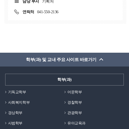
담당 부서
기획처
연락처
041-550-2136
학부(과) 및 교내 주요 사이트 바로가기
학부(과)
기독교학부
어문학부
사회복지학부
경찰학부
경상학부
관광학부
사범학부
유아교육과