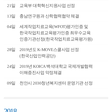
3월
21일
교육부 대학혁신지원사업 선정
3월
13일
충남연구원과 산학협력협약 체결
3월
04일
세계작업치료교육(WFOT)평가인증 및
한국작업치료교육평가인증 최우수교육
인증기관선정(한국작업치료교육평가원)
2월
28일
2019년도 K-MOVE스쿨사업 선정
(한국산업인력공단)
1월
24일
2019년 KOICA 백석대학교 국제개발협력
이해증진사업 약정체결
1월
09일
천안시 2030청년복지센터 운영기관 선정
2018