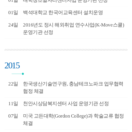
3월
01일
대학창조일자리센터사업 운영기관 선정
3월
01일
백석대학교 한국어교육센터 설치운영
2월
24일
2016년도 정시 해외취업 연수사업(K-Move스쿨)
운영기관 선정
2015
2월
22일
한국생산기술연구원, 충남테크노파크 업무협력
협정 체결
2월
11일
천안시상담복지센터 사업 운영기관 선정
9월
07일
미국 고든대학(Gordon College)과 학술교류 협정
체결