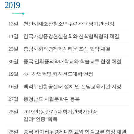
2019
2월
13일
천안시태조산청소년수련관 운영기관 선정
2월
11일
한국가상증강현실협회와 산학협력협약 체결
9월
23일
충남사회적경제혁신타운 조성 협약 체결
8월
30일
중국 안휘중의약대학교와 학술교류 협정 체결
7월
19일
4차 산업혁명 혁신선도대학 선정
7월
16일
백석무인항공센터 설치 및 전담교육기관 지정
6월
27일
충청남도 사립문학관 등록
6월
25일
2019년(상반기) 대학기관평가인증
결과“인증”획득
6월
25일
중국 하이커우경제대학교와 학술교류 협정 체결