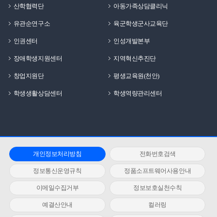
산학협력단
아동가족상담클리닉
유관순연구소
육군학생군사교육단
인권센터
인성개발본부
장애학생지원센터
지역혁신추진단
창업지원단
평생교육원(천안)
학생생활상담센터
학생역량관리센터
개인정보처리방침
전화번호검색
정보통신운영규칙
정품소프트웨어사용안내
이메일수집거부
정보보호실천수칙
예결산안내
컬러링