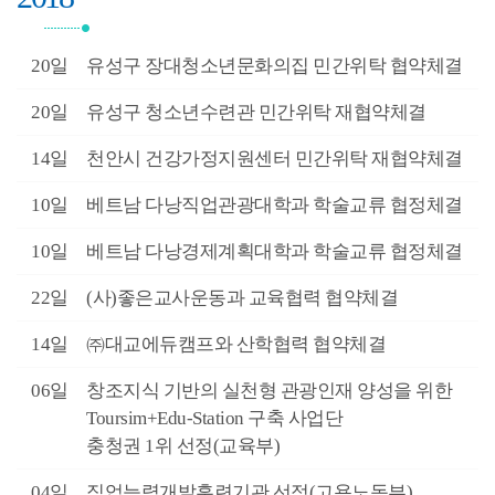
2월
20일
유성구 장대청소년문화의집 민간위탁 협약체결
2월
20일
유성구 청소년수련관 민간위탁 재협약체결
2월
14일
천안시 건강가정지원센터 민간위탁 재협약체결
2월
10일
베트남 다낭직업관광대학과 학술교류 협정체결
2월
10일
베트남 다낭경제계획대학과 학술교류 협정체결
1월
22일
(사)좋은교사운동과 교육협력 협약체결
1월
14일
㈜대교에듀캠프와 산학협력 협약체결
1월
06일
창조지식 기반의 실천형 관광인재 양성을 위한
Toursim+Edu-Station 구축 사업단
충청권 1위 선정(교육부)
9월
04일
직업능력개발훈련기관 선정(고용노동부)