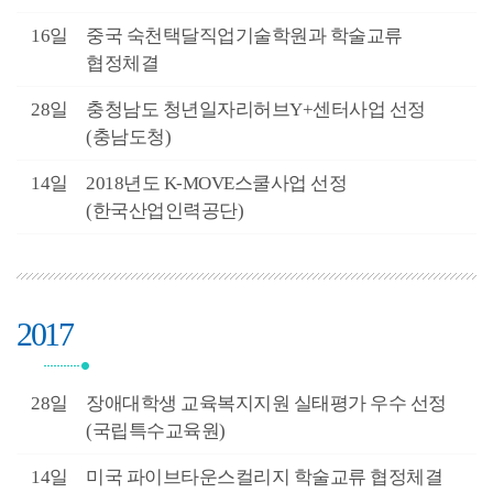
3월
16일
중국 숙천택달직업기술학원과 학술교류
협정체결
2월
28일
충청남도 청년일자리허브Y+센터사업 선정
(충남도청)
2월
14일
2018년도 K-MOVE스쿨사업 선정
(한국산업인력공단)
2017
2월
28일
장애대학생 교육복지지원 실태평가 우수 선정
(국립특수교육원)
2월
14일
미국 파이브타운스컬리지 학술교류 협정체결