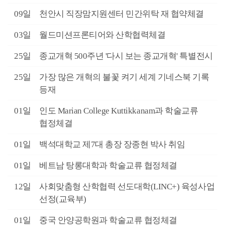
1월
09일
천안시 직장맘지원센터 민간위탁 재 협약체결
1월
03일
월드미션프론티어와 산학협력체결
0월
25일
종교개혁 500주년 '다시 보는 종교개혁' 특별전시
0월
25일
가장 많은 개혁의 불꽃 켜기 세계 기네스북 기록
등재
9월
01일
인도 Marian College Kuttikkanam과 학술교류
협정체결
9월
01일
백석대학교 제7대 총장 장종현 박사 취임
8월
01일
베트남 탕롱대학과 학술교류 협정체결
6월
12일
사회맞춤형 산학협력 선도대학(LINC+) 육성사업
선정(교육부)
6월
01일
중국 안양공학원과 학술교류 협정체결