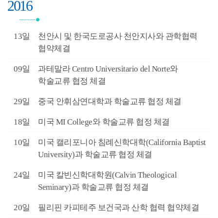
2016
2월
13일
천안시 및 한국도로공사 천안지사와 관학협력
협약체결
2월
09일
과테말라 Centro Universitario del Norte와
학술교류 협정 체결
1월
29일
중국 안휘삼연대학과 학술교류 협정 체결
1월
18일
미국 MI College와 학술교류 협정 체결
1월
10일
미국 캘리포니아 침례신학대학(California Baptist
University)과 학술교류 협정 체결
0월
24일
미국 칼빈신학대학원(Calvin Theological
Seminary)과 학술교류 협정 체결
9월
20일
필리핀 카피테주 보건국과 산학 협력 협약체결