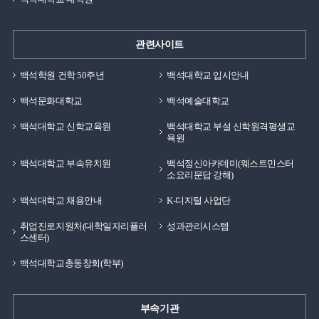
관련사이트
백석학원 건학 50주년
백석대학교 입시안내
백석문화대학교
백석예술대학교
백석대학교 신학교육원
백석대학교 부설 신학원격평생교
육원
백석대학교 부속유치원
백석정신아카데미(웨스트민스터
소요리문답 강해)
백석대학교 채용안내
K-디지털 사업단
취업진로지원처(대학일자리플러
성과관리시스템
스센터)
백석대학교총동창회(학부)
부속기관