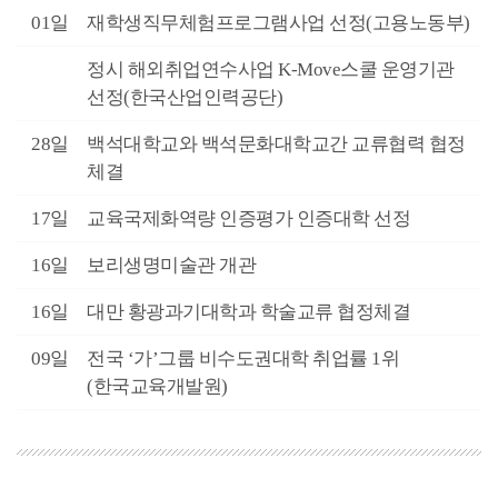
3월
01일
재학생직무체험프로그램사업 선정(고용노동부)
2월
정시 해외취업연수사업 K-Move스쿨 운영기관
선정(한국산업인력공단)
2월
28일
백석대학교와 백석문화대학교간 교류협력 협정
체결
2월
17일
교육국제화역량 인증평가 인증대학 선정
2월
16일
보리생명미술관 개관
1월
16일
대만 황광과기대학과 학술교류 협정체결
1월
09일
전국 ‘가’그룹 비수도권대학 취업률 1위
(한국교육개발원)