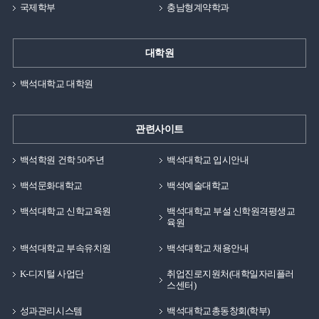
국제학부
충남형계약학과
대학원
백석대학교 대학원
관련사이트
백석학원 건학 50주년
백석대학교 입시안내
백석문화대학교
백석예술대학교
백석대학교 신학교육원
백석대학교 부설 신학원격평생교
육원
백석대학교 부속유치원
백석대학교 채용안내
K-디지털 사업단
취업진로지원처(대학일자리플러
스센터)
성과관리시스템
백석대학교총동창회(학부)