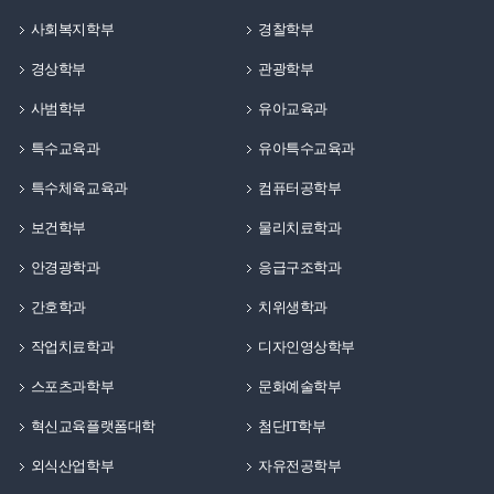
사회복지학부
경찰학부
경상학부
관광학부
사범학부
유아교육과
특수교육과
유아특수교육과
특수체육교육과
컴퓨터공학부
보건학부
물리치료학과
안경광학과
응급구조학과
간호학과
치위생학과
작업치료학과
디자인영상학부
스포츠과학부
문화예술학부
혁신교육플랫폼대학
첨단IT학부
외식산업학부
자유전공학부