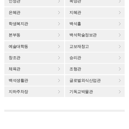
인성관
목양관
은혜관
지혜관
학생복지관
백석홀
본부동
백석학술정보관
예술대학동
교보재창고
창조관
승리관
체육관
조형관
백석생활관
글로벌외식산업관
지하주차장
기독교박물관