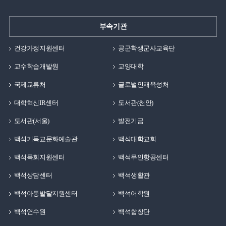
부속기관
건강가정지원센터
공군학생군사교육단
교수학습개발원
교양대학
국제교류처
글로벌인재육성처
대학혁신IR센터
도서관(천안)
도서관(서울)
발전기금
백석기독교문화예술관
백석대학교회
백석목회지원센터
백석무인항공센터
백석상담센터
백석생활관
백석아동발달지원센터
백석어학원
백석연수원
백석합창단