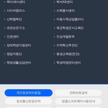
백석ABA센터
백석XR센터
사이버캠퍼스
사회봉사센터
산학협력단
아동가족상담클리닉
유관순연구소
육군학생군사교육단
인권센터
인성개발본부
장애학생지원센터
지역혁신추진단
창업지원단
평생교육원(천안)
학생생활상담센터
학생역량관리센터
개인정보처리방침
전화번호검색
정보통신운영규칙
정품소프트웨어사용안내