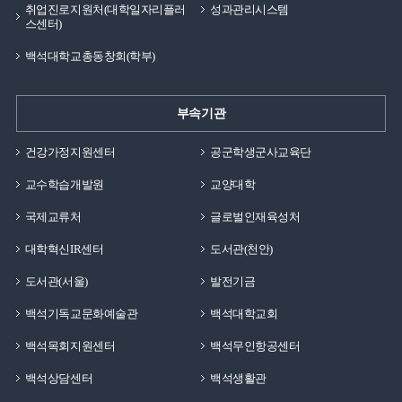
취업진로지원처(대학일자리플러
성과관리시스템
스센터)
백석대학교총동창회(학부)
부속기관
건강가정지원센터
공군학생군사교육단
교수학습개발원
교양대학
국제교류처
글로벌인재육성처
대학혁신IR센터
도서관(천안)
도서관(서울)
발전기금
백석기독교문화예술관
백석대학교회
백석목회지원센터
백석무인항공센터
백석상담센터
백석생활관