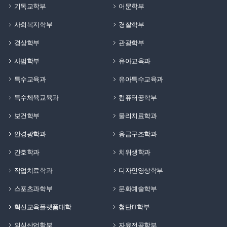
기독교학부
어문학부
사회복지학부
경찰학부
경상학부
관광학부
사범학부
유아교육과
특수교육과
유아특수교육과
특수체육교육과
컴퓨터공학부
보건학부
물리치료학과
안경광학과
응급구조학과
간호학과
치위생학과
작업치료학과
디자인영상학부
스포츠과학부
문화예술학부
혁신교육플랫폼대학
첨단IT학부
외식산업학부
자유전공학부