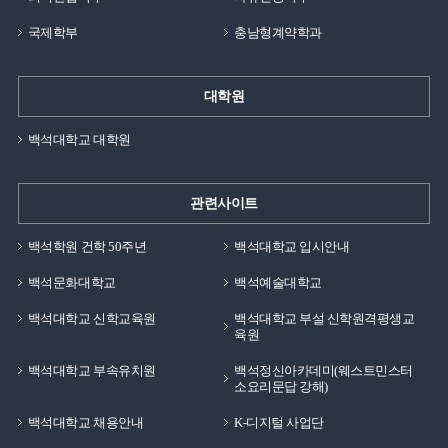
국제학부
충남형계약학과
대학원
백석대학교 대학원
관련사이트
백석학원 건학 50주년
백석대학교 입시안내
백석문화대학교
백석예술대학교
백석대학교 신학교육원
백석대학교 부설 신학원격평생교
육원
백석대학교 부속유치원
백석정신아카데미(웨스트민스터
소요리문답 강해)
백석대학교 채용안내
K-디지털 사업단