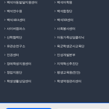
백석아동발달지원센터
백석어학원
백석연수원
백석합창단
백석ABA센터
백석XR센터
사이버캠퍼스
사회봉사센터
산학협력단
아동가족상담클리닉
유관순연구소
육군학생군사교육단
인권센터
인성개발본부
장애학생지원센터
지역혁신추진단
창업지원단
평생교육원(천안)
학생생활상담센터
학생역량관리센터