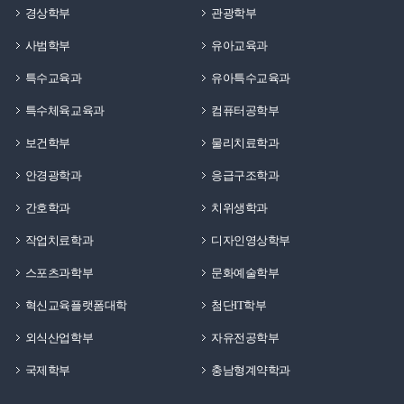
경상학부
관광학부
사범학부
유아교육과
특수교육과
유아특수교육과
특수체육교육과
컴퓨터공학부
보건학부
물리치료학과
안경광학과
응급구조학과
간호학과
치위생학과
작업치료학과
디자인영상학부
스포츠과학부
문화예술학부
혁신교육플랫폼대학
첨단IT학부
외식산업학부
자유전공학부
국제학부
충남형계약학과