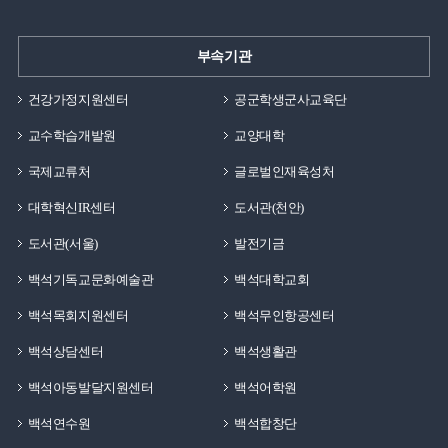
부속기관
건강가정지원센터
공군학생군사교육단
교수학습개발원
교양대학
국제교류처
글로벌인재육성처
대학혁신IR센터
도서관(천안)
도서관(서울)
발전기금
백석기독교문화예술관
백석대학교회
백석목회지원센터
백석무인항공센터
백석상담센터
백석생활관
백석아동발달지원센터
백석어학원
백석연수원
백석합창단