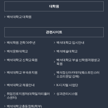
대학원
백석대학교 대학원
관련사이트
백석학원 건학 50주년
백석대학교 입시안내
백석문화대학교
백석예술대학교
백석대학교 신학교육원
백석대학교 부설 신학원격평생교
육원
백석대학교 부속유치원
백석정신아카데미(웨스트민스터
소요리문답 강해)
백석대학교 채용안내
K-디지털 사업단
취업진로지원처(대학일자리플러
성과관리시스템
스센터)
백석대학교총동창회(학부)