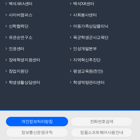
백석ABA센터
백석XR센터
사이버캠퍼스
사회봉사센터
산학협력단
아동가족상담클리닉
유관순연구소
육군학생군사교육단
인권센터
인성개발본부
장애학생지원센터
지역혁신추진단
창업지원단
평생교육원(천안)
학생생활상담센터
학생역량관리센터
개인정보처리방침
전화번호검색
정보통신운영규칙
정품소프트웨어사용안내