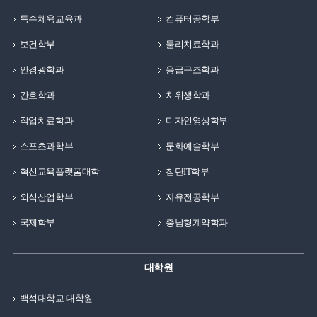
특수체육교육과
컴퓨터공학부
보건학부
물리치료학과
안경광학과
응급구조학과
간호학과
치위생학과
작업치료학과
디자인영상학부
스포츠과학부
문화예술학부
혁신교육플랫폼대학
첨단IT학부
외식산업학부
자유전공학부
국제학부
충남형계약학과
대학원
백석대학교 대학원