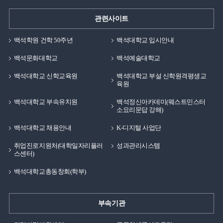
관련사이트
백석학원 건학 50주년
백석대학교 입시안내
백석문화대학교
백석예술대학교
백석대학교 신학교육원
백석대학교 부설 신학원격평생교
육원
백석대학교 부속유치원
백석정신아카데미(웨스트민스터
소요리문답 강해)
백석대학교 채용안내
K-디지털 사업단
취업진로지원처(대학일자리플러
성과관리시스템
스센터)
백석대학교총동창회(학부)
부속기관