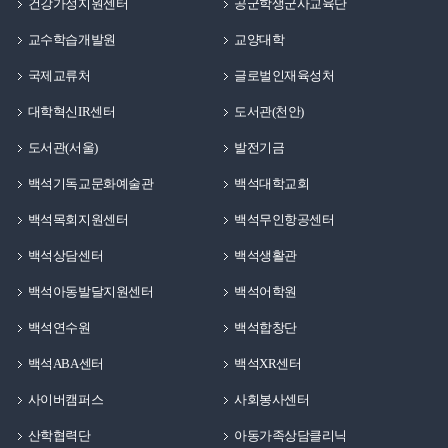
건강가정지원센터
공군학생군사교육단
교수학습개발원
교양대학
국제교류처
글로벌인재육성처
대학혁신IR센터
도서관(천안)
도서관(서울)
발전기금
백석기독교문화예술관
백석대학교회
백석목회지원센터
백석무인항공센터
백석상담센터
백석생활관
백석아동발달지원센터
백석어학원
백석연수원
백석합창단
백석ABA센터
백석XR센터
사이버캠퍼스
사회봉사센터
산학협력단
아동가족상담클리닉