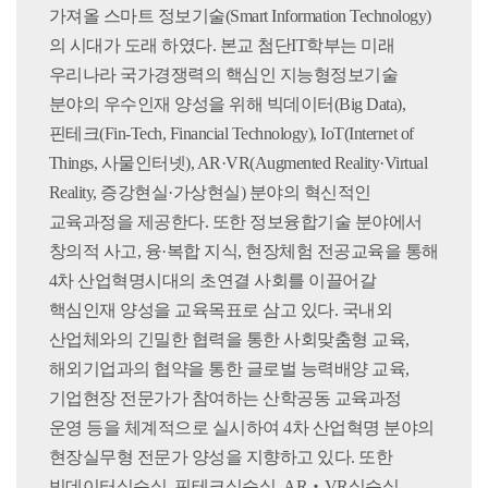
가져올 스마트 정보기술(Smart Information Technology)
의 시대가 도래 하였다. 본교 첨단IT학부는 미래
우리나라 국가경쟁력의 핵심인 지능형정보기술
분야의 우수인재 양성을 위해 빅데이터(Big Data),
핀테크(Fin-Tech, Financial Technology), IoT(Internet of
Things, 사물인터넷), AR·VR(Augmented Reality·Virtual
Reality, 증강현실·가상현실) 분야의 혁신적인
교육과정을 제공한다. 또한 정보융합기술 분야에서
창의적 사고, 융·복합 지식, 현장체험 전공교육을 통해
4차 산업혁명시대의 초연결 사회를 이끌어갈
핵심인재 양성을 교육목표로 삼고 있다. 국내외
산업체와의 긴밀한 협력을 통한 사회맞춤형 교육,
해외기업과의 협약을 통한 글로벌 능력배양 교육,
기업현장 전문가가 참여하는 산학공동 교육과정
운영 등을 체계적으로 실시하여 4차 산업혁명 분야의
현장실무형 전문가 양성을 지향하고 있다. 또한
빅데이터실습실, 핀테크실습실, AR‧VR실습실,