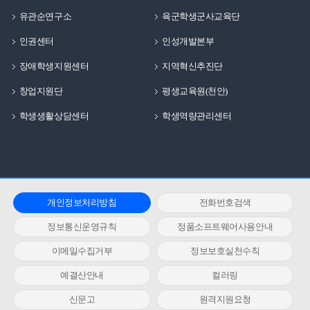
유관순연구소
육군학생군사교육단
인권센터
인성개발본부
장애학생지원센터
지역혁신추진단
창업지원단
평생교육원(천안)
학생생활상담센터
학생역량관리센터
개인정보처리방침
전화번호검색
정보통신운영규칙
정품소프트웨어사용안내
이메일수집거부
정보보호실천수칙
예결산안내
컬러링
신문고
원격지원요청