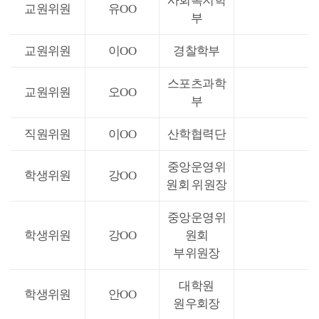
사회복지학
교원위원
유OO
부
교원위원
이OO
경찰학부
스포츠과학
교원위원
오OO
부
직원위원
이OO
산학협력단
중앙운영위
학생위원
강OO
원회 위원장
중앙운영위
학생위원
강OO
원회
부위원장
대학원
학생위원
안OO
원우회장