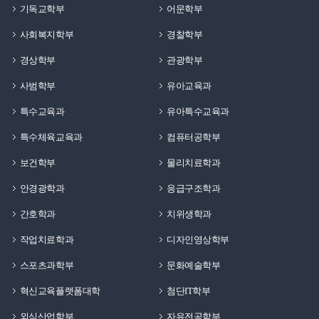
기독교학부
어문학부
사회복지학부
경찰학부
경상학부
관광학부
사범학부
유아교육과
특수교육과
유아특수교육과
특수체육교육과
컴퓨터공학부
보건학부
물리치료학과
안경광학과
응급구조학과
간호학과
치위생학과
작업치료학과
디자인영상학부
스포츠과학부
문화예술학부
혁신교육플랫폼대학
첨단IT학부
외식산업학부
자유전공학부