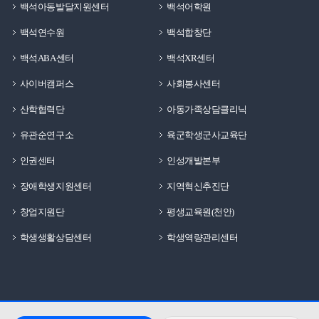
백석아동발달지원센터
백석어학원
백석연수원
백석합창단
백석ABA센터
백석XR센터
사이버캠퍼스
사회봉사센터
산학협력단
아동가족상담클리닉
유관순연구소
육군학생군사교육단
인권센터
인성개발본부
장애학생지원센터
지역혁신추진단
창업지원단
평생교육원(천안)
학생생활상담센터
학생역량관리센터