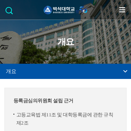
개요
개요
등록금심의위원회 설립 근거
고등교육법 제11조 및 대학등록금에 관한 규칙
제2조