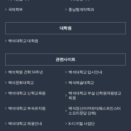
국제학부
충남형계약학과
대학원
백석대학교 대학원
관련사이트
백석학원 건학 50주년
백석대학교 입시안내
백석문화대학교
백석예술대학교
백석대학교 신학교육원
백석대학교 부설 신학원격평생교
육원
백석대학교 부속유치원
백석정신아카데미(웨스트민스터
소요리문답 강해)
백석대학교 채용안내
K-디지털 사업단