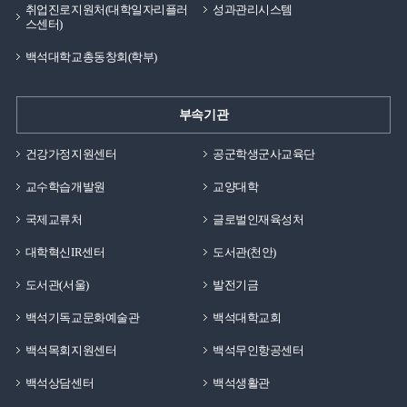
취업진로지원처(대학일자리플러
성과관리시스템
스센터)
백석대학교총동창회(학부)
부속기관
건강가정지원센터
공군학생군사교육단
교수학습개발원
교양대학
국제교류처
글로벌인재육성처
대학혁신IR센터
도서관(천안)
도서관(서울)
발전기금
백석기독교문화예술관
백석대학교회
백석목회지원센터
백석무인항공센터
백석상담센터
백석생활관