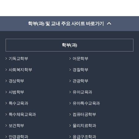
학부(과) 및 교내 주요 사이트 바로가기
학부(과)
기독교학부
어문학부
사회복지학부
경찰학부
경상학부
관광학부
사범학부
유아교육과
특수교육과
유아특수교육과
특수체육교육과
컴퓨터공학부
보건학부
물리치료학과
안경광학과
응급구조학과