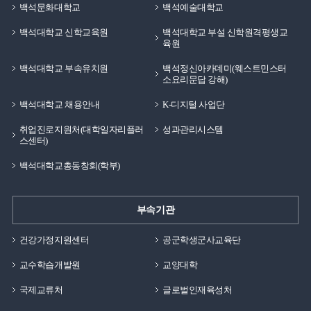
백석문화대학교
백석예술대학교
백석대학교 신학교육원
백석대학교 부설 신학원격평생교
육원
백석대학교 부속유치원
백석정신아카데미(웨스트민스터
소요리문답 강해)
백석대학교 채용안내
K-디지털 사업단
취업진로지원처(대학일자리플러
성과관리시스템
스센터)
백석대학교총동창회(학부)
부속기관
건강가정지원센터
공군학생군사교육단
교수학습개발원
교양대학
국제교류처
글로벌인재육성처