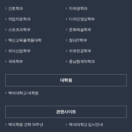
간호학과
치위생학과
작업치료학과
디자인영상학부
스포츠과학부
문화예술학부
혁신교육플랫폼대학
첨단IT학부
외식산업학부
자유전공학부
국제학부
충남형계약학과
대학원
백석대학교 대학원
관련사이트
백석학원 건학 50주년
백석대학교 입시안내