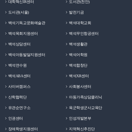
대학혁신IR센터
도서관(천안)
도서관(서울)
발전기금
백석기독교문화예술관
백석대학교회
백석목회지원센터
백석무인항공센터
백석상담센터
백석생활관
백석아동발달지원센터
백석어학원
백석연수원
백석합창단
백석ABA센터
백석XR센터
사이버캠퍼스
사회봉사센터
산학협력단
아동가족상담클리닉
유관순연구소
육군학생군사교육단
인권센터
인성개발본부
장애학생지원센터
지역혁신추진단