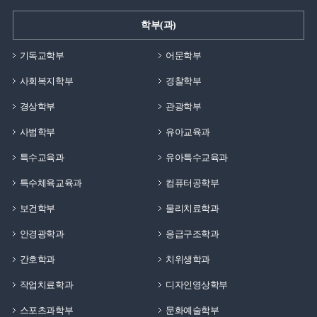
학부(과)
기독교학부
어문학부
사회복지학부
경찰학부
경상학부
관광학부
사범학부
유아교육과
특수교육과
유아특수교육과
특수체육교육과
컴퓨터공학부
보건학부
물리치료학과
안경광학과
응급구조학과
간호학과
치위생학과
작업치료학과
디자인영상학부
스포츠과학부
문화예술학부