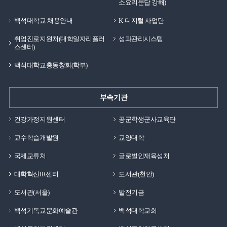
소요리문답 강해)
백석대학교 채용안내
K-디지털 사업단
취업진로지원처(대학일자리플러
성과관리시스템
스센터)
백석대학교총동창회(학부)
부속기관
건강가정지원센터
공군학생군사교육단
교수학습개발원
교양대학
국제교류처
글로벌인재육성처
대학혁신IR센터
도서관(천안)
도서관(서울)
발전기금
백석기독교문화예술관
백석대학교회