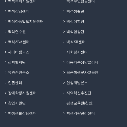
백석목회지원센터
백석무인항공센터
백석상담센터
백석생활관
백석아동발달지원센터
백석어학원
백석연수원
백석합창단
백석ABA센터
백석XR센터
사이버캠퍼스
사회봉사센터
산학협력단
아동가족상담클리닉
유관순연구소
육군학생군사교육단
인권센터
인성개발본부
장애학생지원센터
지역혁신추진단
창업지원단
평생교육원(천안)
학생생활상담센터
학생역량관리센터