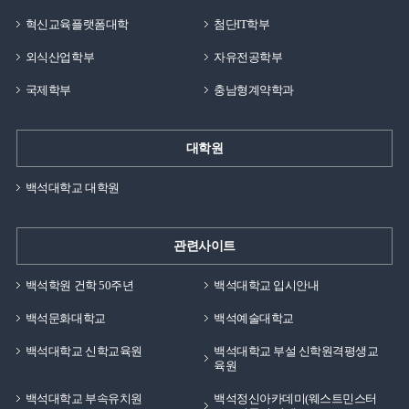
혁신교육플랫폼대학
첨단IT학부
외식산업학부
자유전공학부
국제학부
충남형계약학과
대학원
백석대학교 대학원
관련사이트
백석학원 건학 50주년
백석대학교 입시안내
백석문화대학교
백석예술대학교
백석대학교 신학교육원
백석대학교 부설 신학원격평생교
육원
백석대학교 부속유치원
백석정신아카데미(웨스트민스터