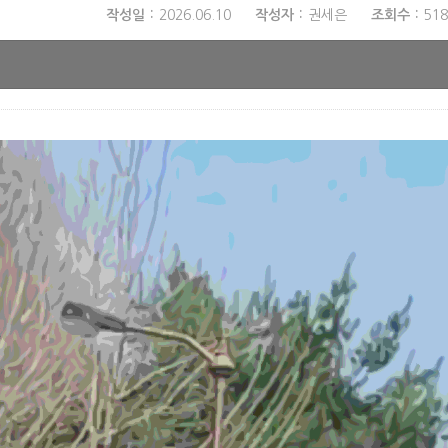
작성일
2026.06.10
작성자
권세은
조회수
518