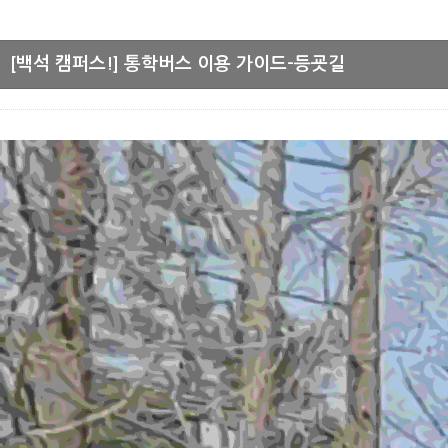
[백석 캠퍼스!] 통학버스 이용 가이드-등굣길