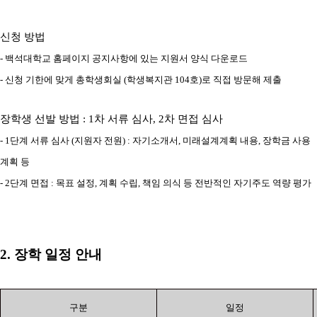
신청 방법
-
백석대학교 홈페이지 공지사항에 있는 지원서 양식 다운로드
-
신청 기한에 맞게 총학생회실
(
학생복지관
104
호
)
로 직접 방문해 제출
장학생 선발 방법
: 1
차 서류 심사
, 2
차 면접 심사
- 1
단계 서류 심사
(
지원자 전원
) :
자기소개서
,
미래설계계획 내용
,
장학금 사용
계획 등
- 2
단계 면접
:
목표 설정
,
계획 수립
,
책임 의식 등 전반적인 자기주도 역량 평가
2.
장학 일정 안내
구분
일정