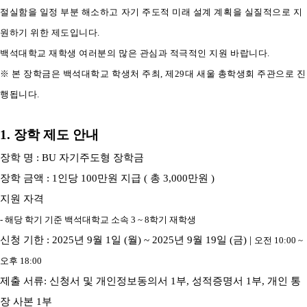
절실함을 일정 부분 해소하고 자기 주도적 미래 설계 계획을 실질적으로 지
원하기 위한 제도입니다
.
백석대학교 재학생 여러분의 많은 관심과 적극적인 지원 바랍니다
.
※
본 장학금은 백석대학교 학생처 주최
,
제
29
대 새울 총학생회 주관으로 진
행됩니다
.
1.
장학 제도 안내
장학 명
: BU
자기주도형 장학금
장학 금액
: 1
인당
100
만원 지급
(
총
3,000
만원
)
지원 자격
-
해당 학기 기준 백석대학교 소속
3 ~ 8
학기 재학생
신청 기한
: 2025
년
9
월
1
일
(
월
) ~ 2025
년
9
월
19
일
(
금
) |
오전
10:00 ~
오후
18:00
제출 서류
:
신청서 및 개인정보동의서
1
부
,
성적증명서
1
부
,
개인 통
장 사본
1
부