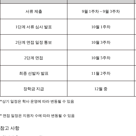
서류 제출
9
월
1
주차
~ 9
월
3
주차
1
단계 서류 심사 발표
10
월
1
주차
2
단계 면접 일정 통보
10
월
3
주차
2
단계 면접
10
월
5
주차
최종 선발자 발표
11
월
2
주차
장학금 지급
12
월 중
*
상기 일정은 학사 운영에 따라 변동될 수 있음
*
면접 일정은 지원자 수에 따라 변동될 수 있음
참고 사항