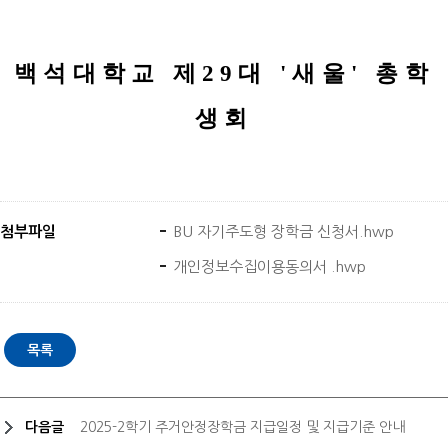
백석대학교 제
29
대
'
새울
'
총학
생회
첨부파일
BU 자기주도형 장학금 신청서.hwp
개인정보수집이용동의서 .hwp
다음글
2025-2학기 주거안정장학금 지급일정 및 지급기준 안내